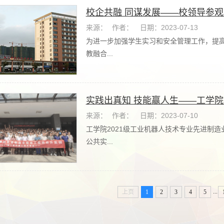
校企共融 同谋发展——校领导参
来源：
作者：
日期：2023-07-13
为进一步加强学生实习和安全管理工作，提
教融合...
实践出真知 技能赢人生——工学
来源：
作者：
日期：2023-07-10
工学院2021级工业机器人技术专业先进制
公共实...
...
上页
1
2
3
4
5