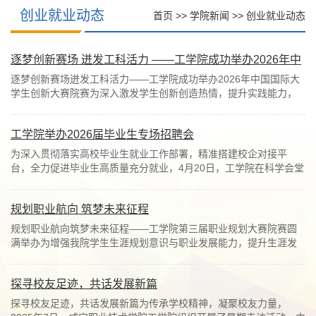
创业就业动态
首页
>>
学院新闻
>>
创业就业动态
逐梦创新赛场 迸发工科活力 ——工学院成功举办2026年中
国国际大学生创新大赛院赛
逐梦创新赛场迸发工科活力——工学院成功举办2026年中国国际大
学生创新大赛院赛为深入激发学生创新创造热情，提升实践能力，
培养高素质创新人才。4月22日，工学院2026年...
工学院举办2026届毕业生专场招聘会
为深入贯彻落实高校毕业生就业工作部署，精准搭建校企对接平
台，全力促进毕业生高质量充分就业，4月20日，工学院在科学会堂
隆重举办2026届毕业生专场招聘会。学院23级学...
规划职业航向 筑梦未来征程
规划职业航向筑梦未来征程——工学院第三届职业规划大赛院赛圆
满举办为增强我院学生生涯规划意识与职业发展能力，提升生涯发
展和就业竞争力，实现高质量就业。同时落实...
探寻校友足迹，共话发展新篇
探寻校友足迹，共话发展新篇为传承学校精神，凝聚校友力量，