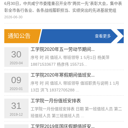
业、金课程、金教师、金基地、金教材五大维度遴选标杆成果。“金
6月30日，中共咸宁市委隆重召开全市“两优一先”表彰大会，集中表
教师”赛道重点考核团队结构、双师培育、教学改革、产业服务、梯
彰全市各行各业、各条战线履职担当、实绩突出的先进基层党组
队建设等综合实力，经多轮专家评审综合评议，最终选出十大示范
织、优秀共产党员和优秀党务工作者。咸宁职业技术学院工学院党
2026-06-30
团队，...
建工作喜获丰收，一举斩获三项市级荣誉，充分彰显学院基层党建
高质量发展丰硕成果。此次表彰中，工学院教师第二党支部荣获全
通知公告
查看更多
市先进基层党组织称号，学院党总支书记柳明珠获评全市优秀党务
工作者，党员教师赫焕丽获评全市优秀共产党员，其中赫焕丽作为
工学院2020年五一劳动节期间...
全市优秀党员代表上台接受表彰，充分展现了我院党员教师的良好
30
序号 时 间 值班人 带班领导 1 5月1日 杨美萍
精神风貌与先锋...
2020-04
18871533677 杨彦伟 155715...
工学院2020年寒假期间值班安...
09
序号 时 间 值班人 带班领导 值班职责与说明 1 1月
2020-01
13日 洪飞 18372705288 ...
工学院一月份值班安排表
31
工学院一月份值班安排表 日期 第一班值班人员 第二
2019-12
班值班人员 第三班值班人员 ...
工学院2019年国庆假期值班安...