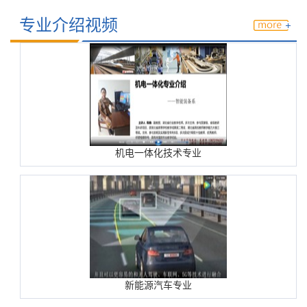
专业介绍视频
机电一体化技术专业
新能源汽车专业