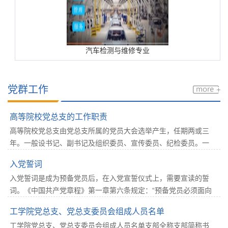
汽车检测与维修专业
党群工作
高等院校党总支的工作职责
高等院校党总支由党总支所属的党员大会选举产生，任期两或三
年。一般设书记、副书记及组织委员、宣传委员、纪检委员。一
般正式党员五十人以上，一百人以下的单位可设立党总支。人数
入党誓词
较多的总支部可下设若干支部。高等院校的党总支工作职责一、
入党誓词是成为预备党员后，在入党宣誓仪式上，需要宣读的誓
宣传和执行党的路线、方针、政策，宣传和执行党中央、上级组
词。《中国共产党章程》第一章第六条规定：“预备党员必须面向
织和本组织的决议，充分发挥党员的先锋模范作用。团结、组织
党旗进行入党宣誓。誓词如下：“我志愿加入中国共产党，拥护党
党内外的干部群众，努力完成本单位所担负的任务。二、组织党
工学院党总支、党总支委员会组成人员名单
的纲领，遵守党的章程，履行党员义务，执行党的决定，严守党
员认真学习马列主义、毛泽东思想，学习建设有中国特色社会主
工学院党总支、党总支委员会组成人员名单支部全称支部简称书
的纪律，保守党的秘密，对党忠诚，积极工作，为共产主义奋斗