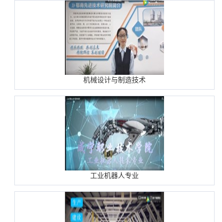
机械设计与制造技术
工业机器人专业