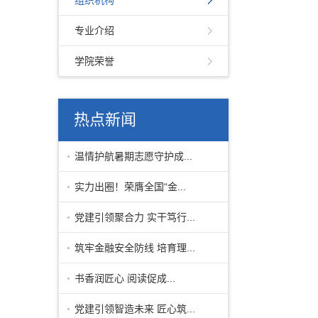
组织机构
专业介绍
学院荣誉
热点新闻
温情护航暑期志愿守护成...
实力出圈！荣膺全国“金...
党建引领聚合力 实干笃行...
筑牢金融安全防线 培育理...
书香润匠心 阅读促成...
党建引领智造未来 匠心筑...