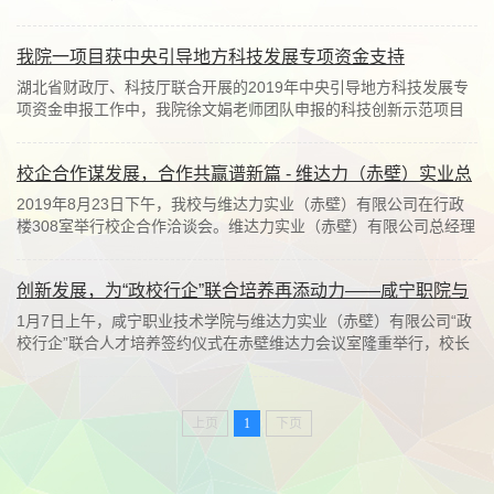
行深入咸安区凤凰工业园区湖北华宁防腐技术...
我院一项目获中央引导地方科技发展专项资金支持
湖北省财政厅、科技厅联合开展的2019年中央引导地方科技发展专
项资金申报工作中，我院徐文娟老师团队申报的科技创新示范项目
“智能电液驱动船用岸电电缆输送装置设计与...
校企合作谋发展，合作共赢谱新篇 - 维达力（赤壁）实业总
经理王伟等一行来校洽谈
2019年8月23日下午，我校与维达力实业（赤壁）有限公司在行政
楼308室举行校企合作洽谈会。维达力实业（赤壁）有限公司总经理
王伟等一行6人实地参观考察我校，就“政校行...
创新发展，为“政校行企”联合培养再添动力——咸宁职院与
赤壁维达力签约仪式圆满举行
1月7日上午，咸宁职业技术学院与维达力实业（赤壁）有限公司“政
校行企”联合人才培养签约仪式在赤壁维达力会议室隆重举行，校长
高焕清，副校长万齐元、吴高岭，工学院...
上页
1
下页