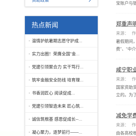
资助政策
宝账户与银
郑重声
热点新闻
来源：
作
温情护航暑期志愿守护成...
暑假期间
费”、“中介
实力出圈！荣膺全国“金...
党建引领聚合力 实干笃行...
咸宁职
来源：
作
筑牢金融安全防线 培育理...
国家资助
书香润匠心 阅读促成...
立的。为了
党建引领智造未来 匠心筑...
减免学
诚信筑根基 感恩促成长--...
来源：
作
凝心聚力，逐梦前行——...
由各高校